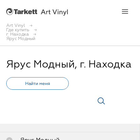
Art Vinyl
Где купить
г. Находка
Art Vinyl
Ярус Модный
Коллекции
Ярус Модный, г. Находка
Укладка
Конструктор интерьера
Art Vinyl в интерьере
Статьи
Где купить