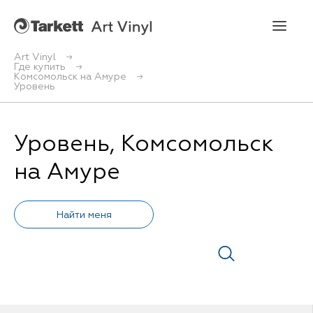
Art Vinyl
Где купить
Комсомольск на Амуре
Art Vinyl
Уровень
Коллекции
Уровень, Комсомольск
Укладка
на Амуре
Конструктор интерьера
Art Vinyl в интерьере
Статьи
Где купить