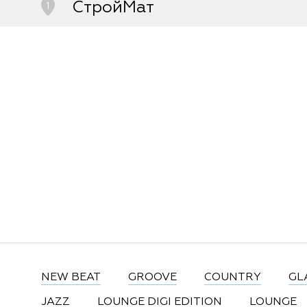
СтройМат
1
Советский, Западный, д.1, корп./стр.а
8-903-996-56-57
NEW BEAT
GROOVE
COUNTRY
GL
JAZZ
LOUNGE DIGI EDITION
LOUNGE