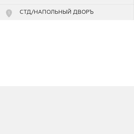
FAQ
СТД/НАПОЛЬНЫЙ ДВОРЪ
1
Стерлитамак, улица Артема, д.118
8-927-940-26-64