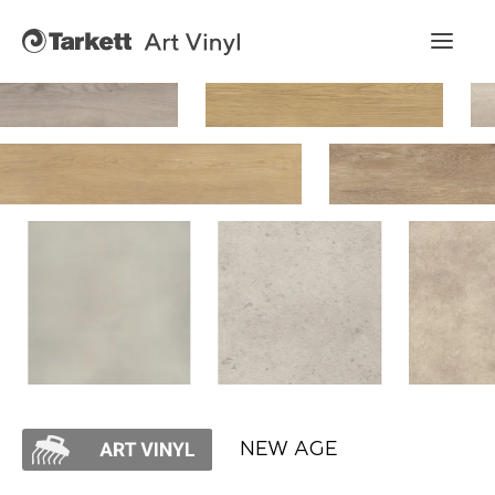
Art Vinyl
Коллекции
Укладка
Конструктор интерьера
Art Vinyl в интерьере
Статьи
NEW AGE
Где купить