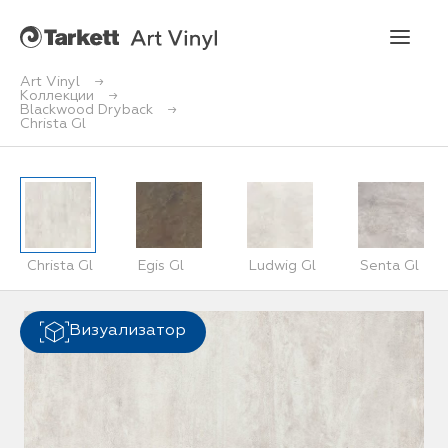
Art Vinyl
Коллекции
Blackwood Dryback
Art Vinyl
Christa Gl
Коллекции
Укладка
Christa Gl
Egis Gl
Ludwig Gl
Senta Gl
Конструктор интерьера
Art Vinyl в интерьере
Визуализатор
Статьи
Где купить