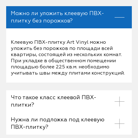
Можно ли уложить клеевую ПВХ-
плитку без порожков?
Клеевую ПВХ-плитку Art Vinyl можно
уложить без порожков по площади всей
квартиры, состоящей из нескольких комнат.
При укладке в общественном помещении
площадью более 225 кв.м. необходимо
учитывать швы между плитами конструкций.
Что такое класс клеевой ПВХ-
плитки?
Нужна ли подложка под клеевую
Класс напольного покрытия состоит из двух
ПВХ-плитку?
цифр и обозначает степень нагрузки, на