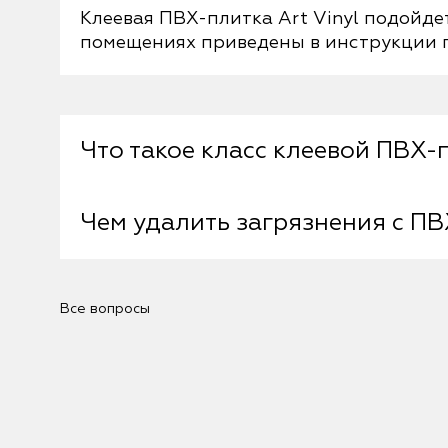
Клеевая ПВХ-плитка Art Vinyl подойде
помещениях приведены в инструкции п
Что такое класс клеевой ПВХ-
Чем удалить загрязнения с П
Класс напольного покрытия состоит из
помещений. Первая цифра означает вид
вторая - степень нагрузки на пол (от 1
жилых помещений (2) с умеренной нагру
При попадании на поверхность Art Vin
Все вопросы
нагрузкой (3), как коридор.
их изопропиловым спиртом, муравьин