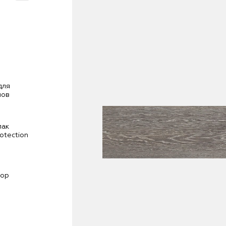
Статьи
Где купить
для
лов
FAQ
лак
otection
мор