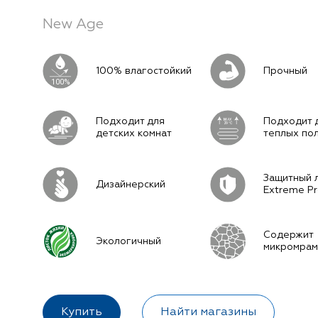
New Age
100% влагостойкий
Прочный
100%
Подходит для
Подходит 
M
AX
29°C
детских комнат
теплых по
Защитный 
Дизайнерский
Extreme Pr
Содержит
Экологичный
микромра
Купить
Найти магазины