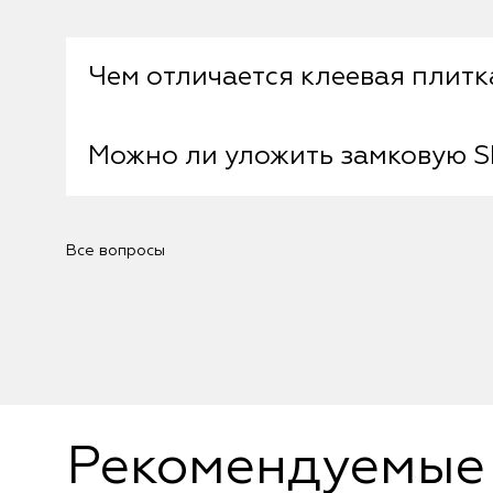
Чем отличается клеевая плитк
Можно ли уложить замковую S
Монтаж клеевой осуществляется на сп
планки имеют по периметру замки, при
Можно, при условии правильной подго
Все вопросы
мозаичный пол и мрамор должны быть 
незакреплённые элементы (плитки) до
применением выравнивающих составо
Рекомендуемые 