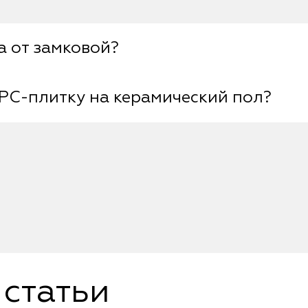
а от замковой?
PC-плитку на керамический пол?
ециальный клей. А монтаж замковой происходи
 помощи которых соединяются друг с другом.
товки основания. Полы из керамических или ке
проверены на подвижность отдельных элемент
лжны быть зафиксированы до момента укладки. 
в.
статьи