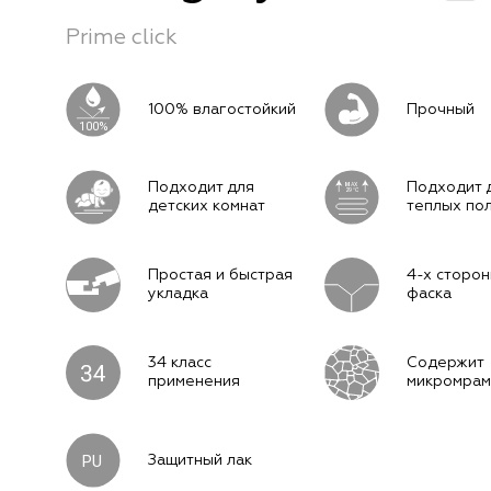
Prime click
100% влагостойкий
Прочный
100%
Подходит для
Подходит 
M
AX
29°C
детских комнат
теплых по
Простая и быстрая
4-х сторон
укладка
фаска
34 класс
Содержит
применения
микромра
PU
Защитный лак