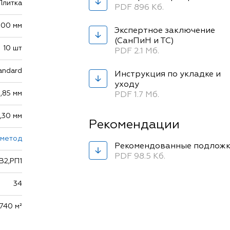
Плитка
PDF 896 Кб.
300 мм
Экспертное заключение
(СанПиН и ТС)
10 шт
PDF 2.1 Мб.
andard
Инструкция по укладке и
уходу
3,85 мм
PDF 1.7 Мб.
,30 мм
Рекомендации
 метод
Рекомендованные подлож
PDF 98.5 Кб.
В2,РП1
34
,740 м²