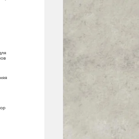
Статьи
Где купить
для
лов
FAQ
няя
мор