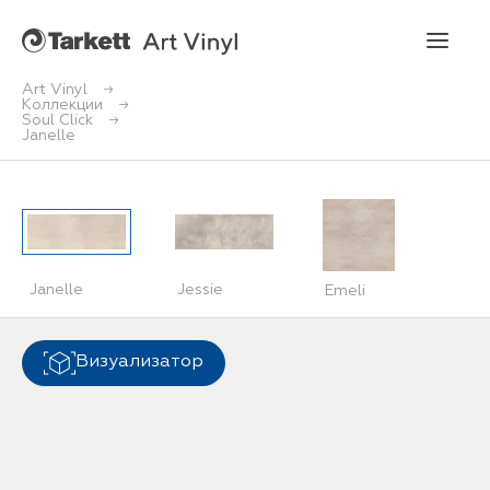
Art Vinyl
Коллекции
Soul Click
Art Vinyl
Janelle
Коллекции
Укладка
Janelle
Jessie
Emeli
Конструктор интерьера
Art Vinyl в интерьере
Визуализатор
Статьи
Где купить