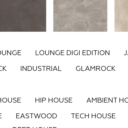
Статьи
Где купить
OUNGE
LOUNGE DIGI EDITION
J
FAQ
CK
INDUSTRIAL
GLAMROCK
HOUSE
HIP HOUSE
AMBIENT H
E
EASTWOOD
TECH HOUSE