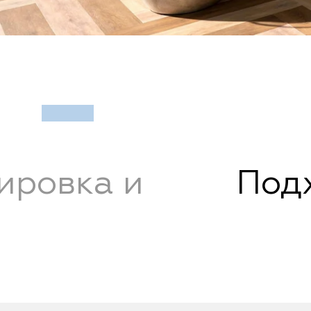
ировка и
Подх