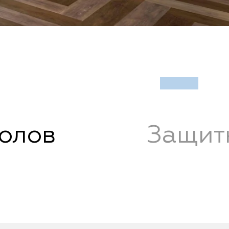
полов
Защит