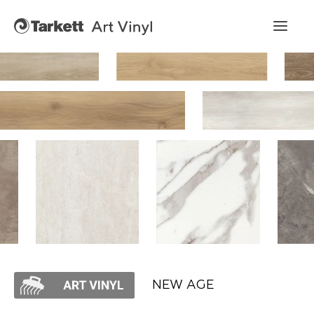
Art Vinyl
Коллекции
Укладка
Конструктор интерьера
Art Vinyl в интерьере
Статьи
NEW AGE
Где купить