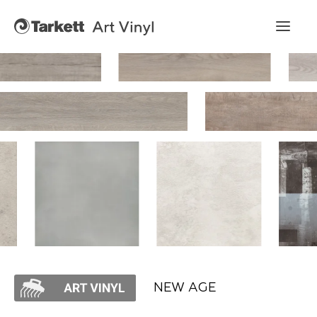
Art Vinyl
Коллекции
Укладка
Конструктор интерьера
Art Vinyl в интерьере
Статьи
NEW AGE
Где купить