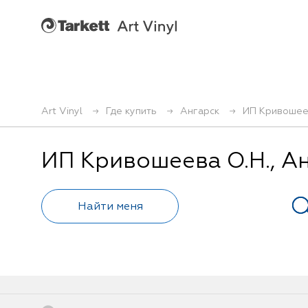
Art Vinyl
Где купить
Ангарск
ИП Кривошее
ИП Кривошеева О.Н., А