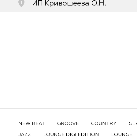
ИП Кривошеева О.Н.
1
Ангарск, 125-ый промквартал, корп./с
кв.10 -Рынок "Сатурн"-
8-902-576-14-57
NEW BEAT
GROOVE
COUNTRY
GL
JAZZ
LOUNGE DIGI EDITION
LOUNGE