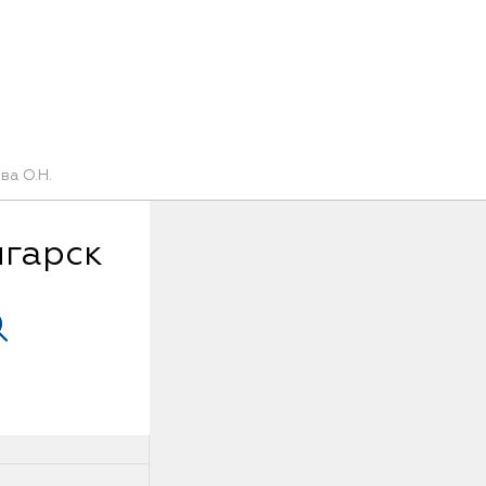
Art Vinyl
ва О.Н.
Коллекции
нгарск
Укладка
Конструктор интерьера
Art Vinyl в интерьере