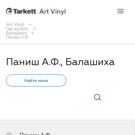
Art Vinyl
Где купить
Балашиха
Art Vinyl
Паниш А.Ф.
Коллекции
Паниш А.Ф., Балашиха
Укладка
Конструктор интерьера
Art Vinyl в интерьере
Статьи
Где купить