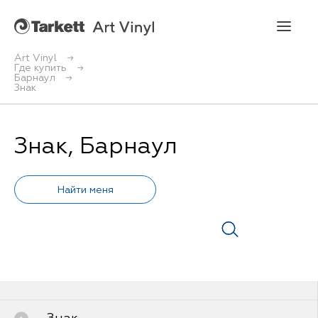
Art Vinyl
Где купить
Барнаул
Art Vinyl
Знак
Коллекции
Знак, Барнаул
Укладка
Конструктор интерьера
Art Vinyl в интерьере
Статьи
Где купить