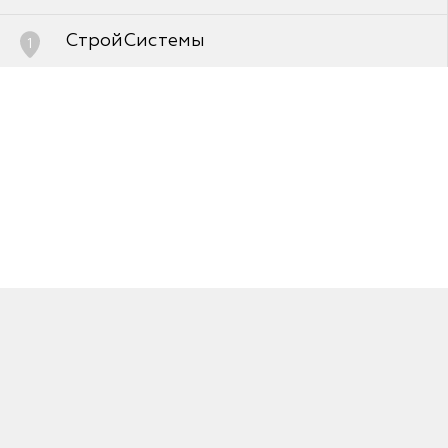
FAQ
СтройСистемы
1
Челябинск, улица Автодорожная, д.1, корп./
стр.а
8-351-777-00-03