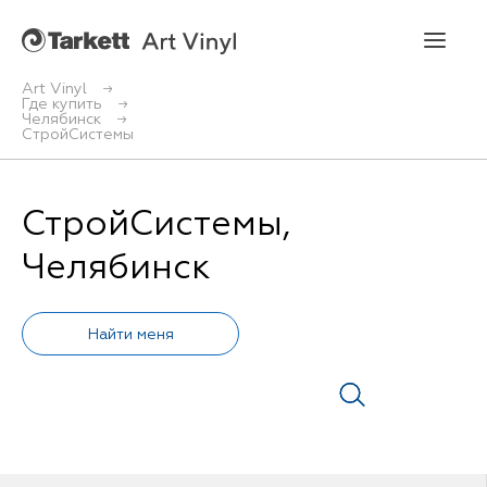
Art Vinyl
Где купить
Челябинск
Art Vinyl
СтройСистемы
Коллекции
СтройСистемы,
Укладка
Челябинск
Конструктор интерьера
Art Vinyl в интерьере
Статьи
Где купить