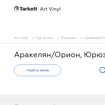
Art Vinyl
Где купить
Юрюзань
Аракелян/О
Аракелян/Орион, Юрю