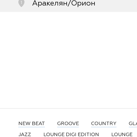
Аракелян/Орион
1
Юрюзань, улица Пролетарская, д.101
8-351-472-55-59
NEW BEAT
GROOVE
COUNTRY
GL
JAZZ
LOUNGE DIGI EDITION
LOUNGE