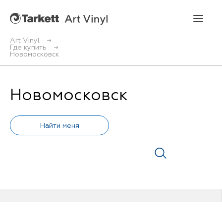
Art Vinyl
Где купить
Новомосковск
Art Vinyl
Коллекции
Новомосковск
Укладка
Конструктор интерьера
Art Vinyl в интерьере
Статьи
Где купить