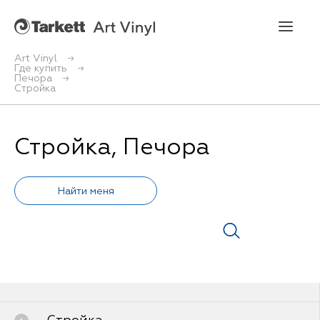
Art Vinyl
Где купить
Печора
Art Vinyl
Стройка
Коллекции
Стройка, Печора
Укладка
Конструктор интерьера
Art Vinyl в интерьере
Статьи
Где купить