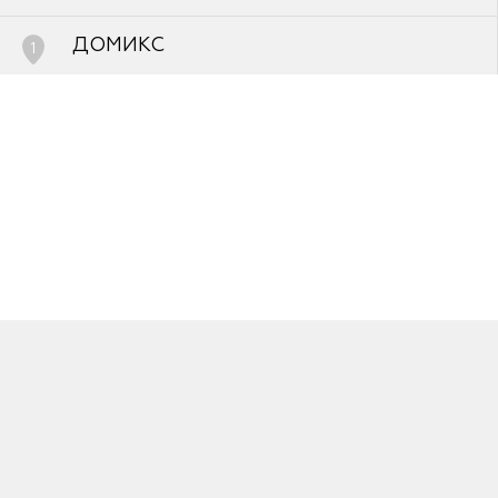
FAQ
ДОМИКС
1
Переславль Залесский, улица
Магистральная, д.10
8-485-259-52-26