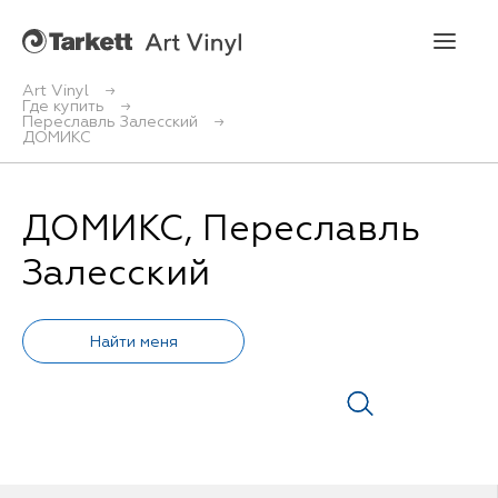
Art Vinyl
Где купить
Переславль Залесский
Art Vinyl
ДОМИКС
Коллекции
ДОМИКС, Переславль
Укладка
Залесский
Конструктор интерьера
Art Vinyl в интерьере
Статьи
Где купить