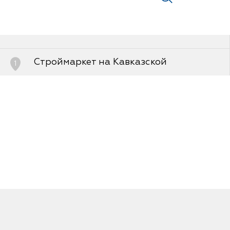
FAQ
Строймаркет на Кавказской
1
Петропавловск-Камчатский ,
Петропавловск-Камчатский,улица
Кавказская, 41
8-4152-25-90-00