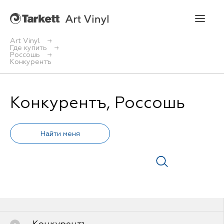
Art Vinyl
Где купить
Россошь
Art Vinyl
Конкурентъ
Коллекции
Конкурентъ, Россошь
Укладка
Конструктор интерьера
Art Vinyl в интерьере
Статьи
Где купить