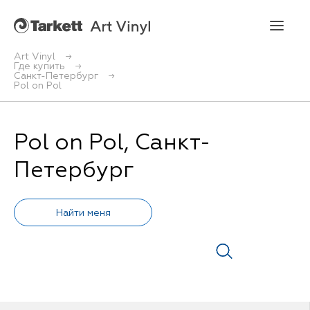
Art Vinyl
Где купить
Санкт-Петербург
Art Vinyl
Pol on Pol
Коллекции
Pol on Pol, Санкт-
Укладка
Петербург
Конструктор интерьера
Art Vinyl в интерьере
Статьи
Где купить