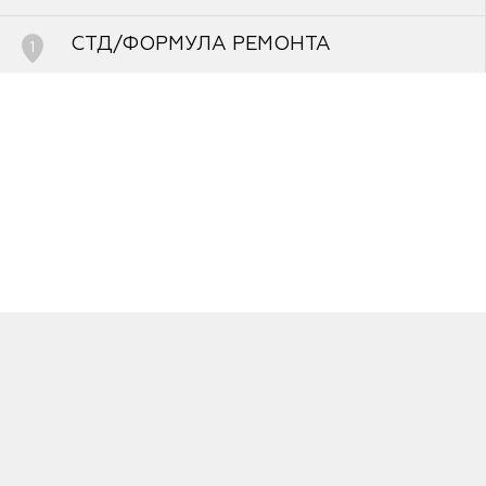
FAQ
СТД/ФОРМУЛА РЕМОНТА
1
Уфа, улица Новоженова, д.88, корп./стр.6
8-937-364-25-75