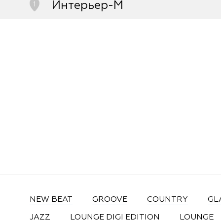
Интерьер-М
1
Ульяновск, Энгельса, д.58
8-842-258-14-48
NEW BEAT
GROOVE
COUNTRY
GL
JAZZ
LOUNGE DIGI EDITION
LOUNGE