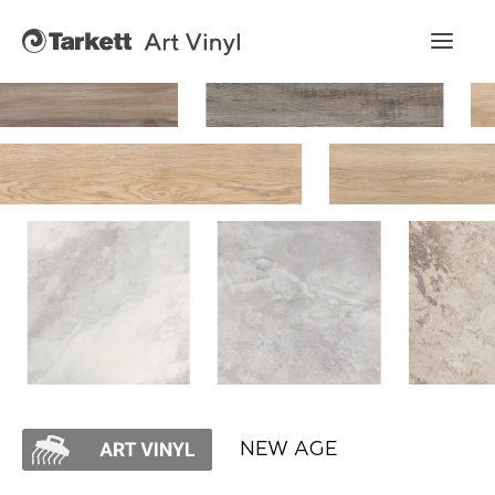
Art Vinyl
Коллекции
Укладка
Конструктор интерьера
Art Vinyl в интерьере
Статьи
NEW AGE
Где купить