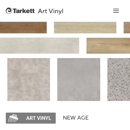
Art Vinyl
Коллекции
Укладка
Конструктор интерьера
Art Vinyl в интерьере
Статьи
NEW AGE
Где купить