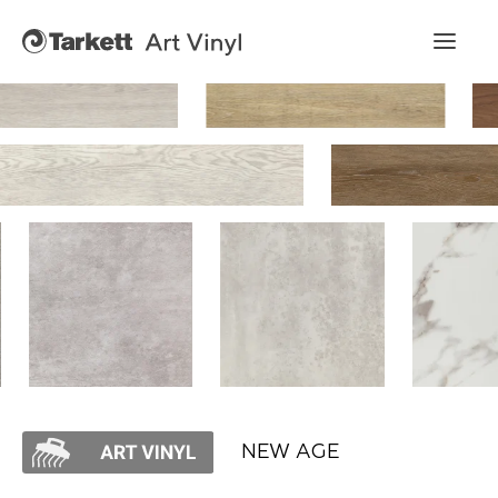
Art Vinyl
Коллекции
Укладка
Конструктор интерьера
Art Vinyl в интерьере
Статьи
NEW AGE
Где купить