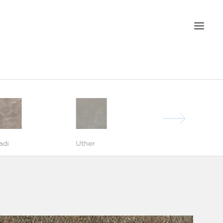
Alexander
adi
Uther