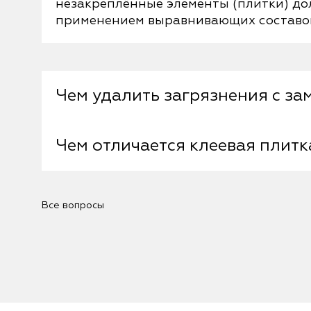
незакреплённые элементы (плитки) до
применением выравнивающих составо
Чем удалить загрязнения с з
Чем отличается клеевая плитк
При попадании на поверхность Art Vin
их изопропиловым спиртом, муравьин
Монтаж клеевой осуществляется на сп
Все вопросы
планки имеют по периметру замки, при