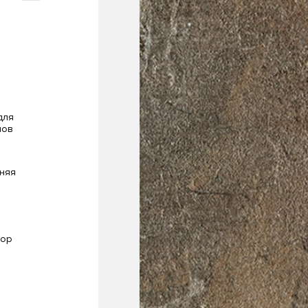
Статьи
Где купить
для
лов
FAQ
няя
мор