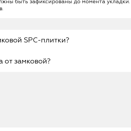
лжны быть зафиксированы до момента укладки. 
в.
амковой SPC-плитки?
а от замковой?
yl веществ, оставляющих трудно выводимые пят
ым спиртом или спиртовыми салфетками для ин
ециальный клей. А монтаж замковой происходи
 помощи которых соединяются друг с другом.