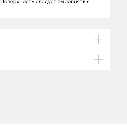
Поверхность следует выровнять с
на, следует как можно скорее удалить
ъекций.
т «плавающим» способом: плитки и