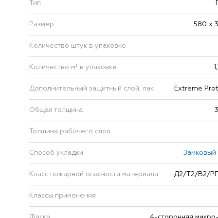
Тип
Размер
580 х 
Количество штук в упаковке
Количество м² в упаковке
1
Дополнительный защитный слой, лак
Extreme Prot
Общая толщина
Толщина рабочего слоя
Способ укладки
Замковый
Класс пожарной опасности материала
Д2/Т2/В2/Р
Классы применения
Фаска
4-сторонняя микро