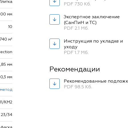
Плитка
PDF 730 Кб.
300 мм
Экспертное заключение
(СанПиН и ТС)
10
PDF 2.1 Мб.
,740 м²
Инструкция по укладке и
уходу
ection
PDF 1.7 Мб.
3,85 мм
Рекомендации
0,3 мм
Рекомендованные подлож
PDF 98.5 Кб.
 метод
П1/КМ2
23/34
-фаска