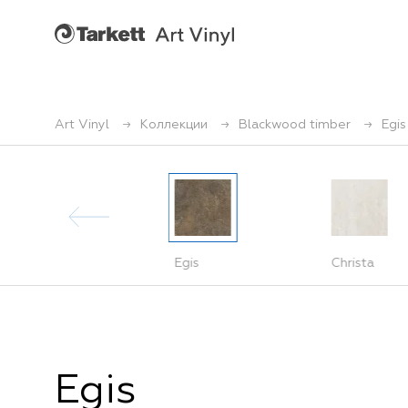
Art Vinyl
Коллекции
Blackwood timber
Egis
Nebel
Egis
Christa
Egis