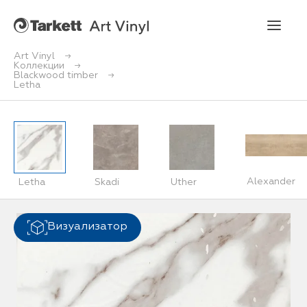
Art Vinyl
Коллекции
Blackwood timber
Art Vinyl
Letha
Коллекции
Укладка
Alexander
Letha
Skadi
Uther
Конструктор интерьера
Art Vinyl в интерьере
Визуализатор
Статьи
Где купить