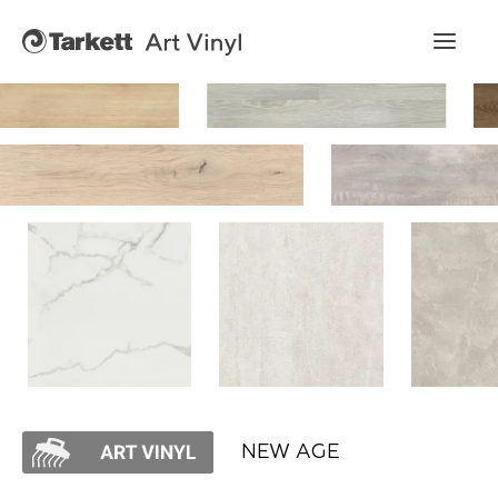
Art Vinyl
Коллекции
Укладка
Конструктор интерьера
Art Vinyl в интерьере
Статьи
NEW AGE
Где купить