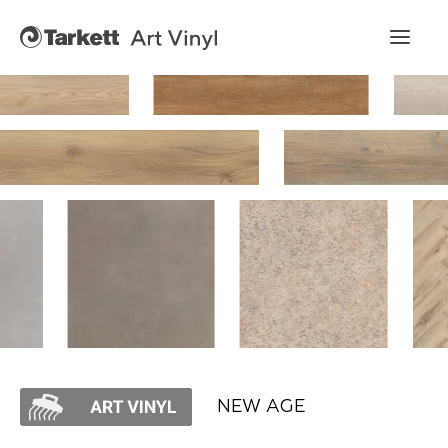
Art Vinyl
Коллекции
Укладка
Конструктор интерьера
Art Vinyl в интерьере
Статьи
NEW AGE
Где купить