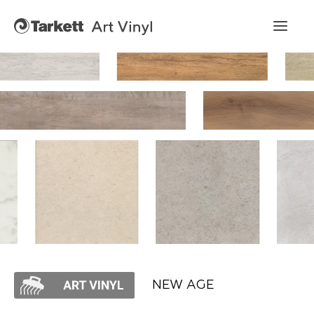
Art Vinyl
Коллекции
Укладка
Конструктор интерьера
Art Vinyl в интерьере
Статьи
NEW AGE
Где купить