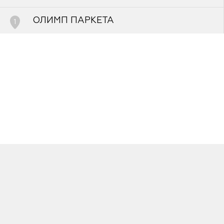
FAQ
ОЛИМП ПАРКЕТА
1
Краснодар, улица Уральская, д.77
8-861-205-48-09