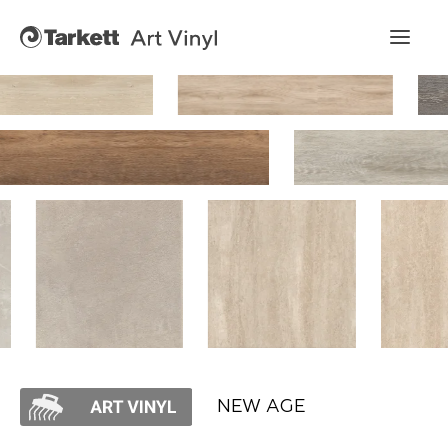
Art Vinyl
Коллекции
Укладка
Конструктор интерьера
Art Vinyl в интерьере
Статьи
NEW AGE
Где купить