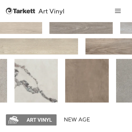
Art Vinyl
Коллекции
Укладка
Конструктор интерьера
Art Vinyl в интерьере
Статьи
NEW AGE
Где купить