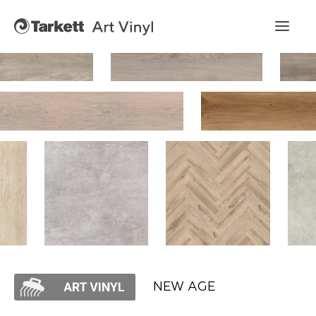
Art Vinyl
Коллекции
Укладка
Конструктор интерьера
Art Vinyl в интерьере
Статьи
NEW AGE
Где купить