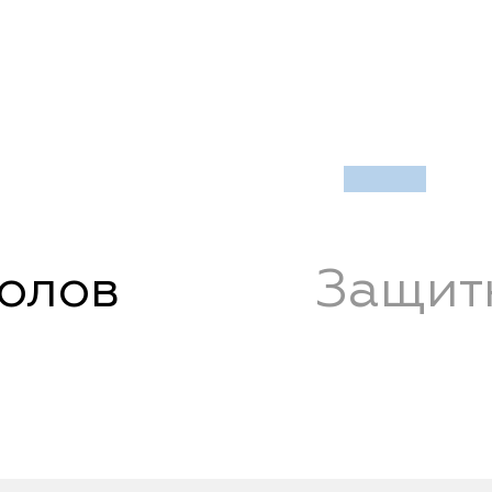
полов
Защит