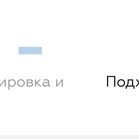
ировка и
Подх