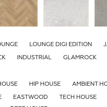
Статьи
Где купить
OUNGE
LOUNGE DIGI EDITION
J
FAQ
CK
INDUSTRIAL
GLAMROCK
HOUSE
HIP HOUSE
AMBIENT H
E
EASTWOOD
TECH HOUSE