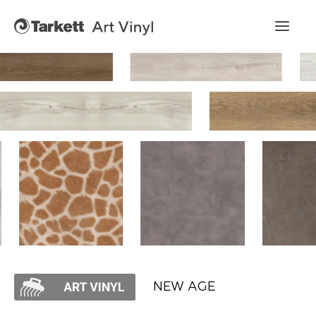
Art Vinyl
Коллекции
Укладка
Конструктор интерьера
Art Vinyl в интерьере
Статьи
NEW AGE
Где купить